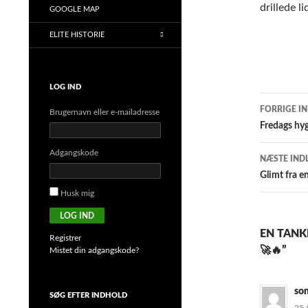
drillede li
GOOGLE MAP
ELITE HISTORIE
LOG IND
Indlæ
FORRIGE I
Brugernavn eller e-mailadresse
Fredags hyg
Adgangskode
NÆSTE IND
Glimt fra e
Husk mig
LOG IND
EN TANK
Registrer
🚀🔥”
Mistet din adgangskode?
so
SØG EFTER INDHOLD
25-