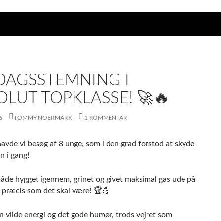
DAGSSTEMNING I
OLUT TOPKLASSE! 🚀🔥
6
TOMMY NOERMARK
1 KOMMENTAR
havde vi besøg af 8 unge, som i den grad forstod at skyde
 i gang!
både hygget igennem, grinet og givet maksimal gas ude på
 præcis som det skal være! 🏆💪
n vilde energi og det gode humør, trods vejret som