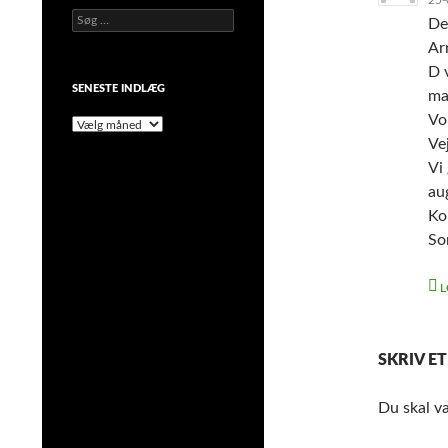
Søg
De
efter:
Ar
D 
SENESTE INDLÆG
ma
Vo
Seneste
indlæg
Ve
Vi
aug
Ko
So
L
SKRIV E
Du skal 