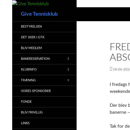
Hop
til
Søg
Give Tennisklub
indhold
BESTYRELSEN
DET SKER I GTK
FRE
BLIV MEDLEM
ABS
BANERESERVATION
18-06-202
KLUBINFO
TRÆNING
I fredags 
weekenden
VORES SPONSORER
FONDE
Der blev 
banerne –
BLIV FRIVILLIG
LINKS
Tak for de