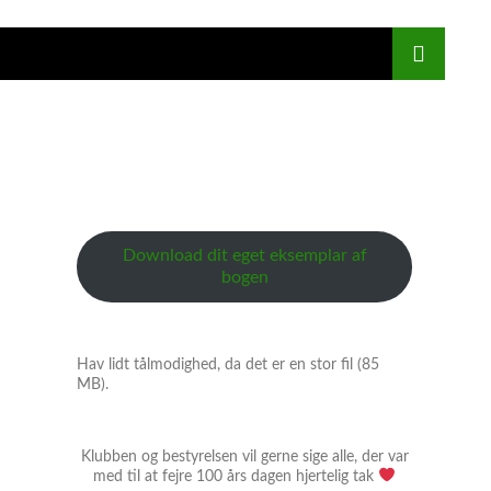
Download dit eget eksemplar af
bogen
Hav lidt tålmodighed, da det er en stor fil (85
MB).
Klubben og bestyrelsen vil gerne sige alle, der var
med til at fejre 100 års dagen hjertelig tak