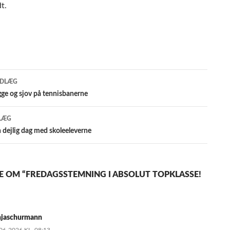
dt.
gsnavigation
NDLÆG
ge og sjov på tennisbanerne
LÆG
n dejlig dag med skoleeleverne
E OM “FREDAGSSTEMNING I ABSOLUT TOPKLASSE!
njaschurmann
06-2026 KL. 08:13