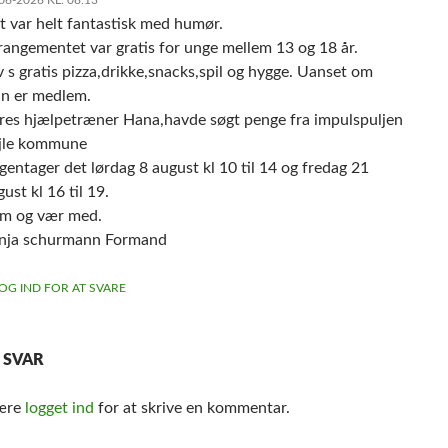
t var helt fantastisk med humør.
rangementet var gratis for unge mellem 13 og 18 år.
v s gratis pizza,drikke,snacks,spil og hygge. Uanset om
n er medlem.
res hjælpetræner Hana,havde søgt penge fra impulspuljen
jle kommune
 gentager det lørdag 8 august kl 10 til 14 og fredag 21
ust kl 16 til 19.
m og vær med.
nja schurmann Formand
OG IND FOR AT SVARE
T SVAR
være
logget ind
for at skrive en kommentar.