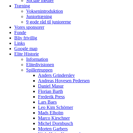
Sociale medier
Træning
Voksenintroduktion
Juniortræning
9 gode råd til juniorerne
Vores sponsorer
Fonde
Bliv frivillig
Links
Google map
Elite Historie
Information
Elitedivisionen
Spillertruppen
Anders Grinderslev
Andreas Hovesen Pedersen
Daniel Masur
Florian Barth
Frederik Press
Lars Baes
Leo Kim Schörner
Mads Elholm
Marco Kirschner
Michel Dornbusch
Morten Garbers