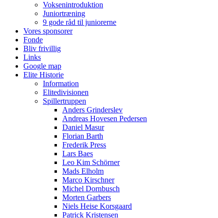
Voksenintroduktion
Juniortræning
9 gode råd til juniorerne
Vores sponsorer
Fonde
Bliv frivillig
Links
Google map
Elite Historie
Information
Elitedivisionen
Spillertruppen
Anders Grinderslev
Andreas Hovesen Pedersen
Daniel Masur
Florian Barth
Frederik Press
Lars Baes
Leo Kim Schörner
Mads Elholm
Marco Kirschner
Michel Dornbusch
Morten Garbers
Niels Heise Korsgaard
Patrick Kristensen