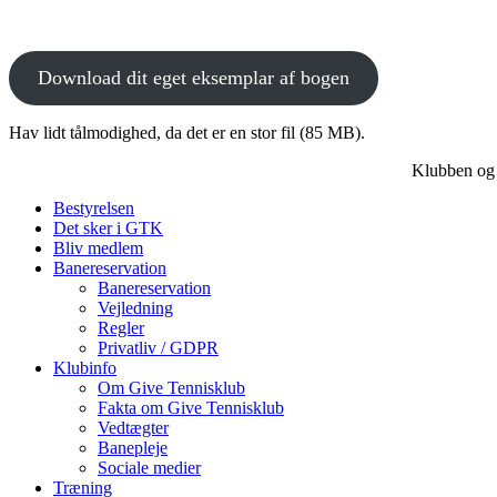
Download dit eget eksemplar af bogen
Hav lidt tålmodighed, da det er en stor fil (85 MB).
Klubben og b
Bestyrelsen
Det sker i GTK
Bliv medlem
Banereservation
Banereservation
Vejledning
Regler
Privatliv / GDPR
Klubinfo
Om Give Tennisklub
Fakta om Give Tennisklub
Vedtægter
Banepleje
Sociale medier
Træning