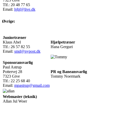
7323 Give
Tlf.: 20 48 77 65
Email:
hjbf@live.dk
Øvrige:
Juniortræner
Klaus Abel
Hjælpetræner
Tlf.: 26 57 82 55
Hana Gerguri
Email:
smd@nypost.dk
Sponsoransvarlig
Paul Astrup
Pottervej 28
PR og Baneansvarlig
7323 Give
Tommy Noermark
Tlf.: 22 25 68 40
Email:
mpastrup@gmail.com
Webmaster (teknik)
Allan Jul Woer