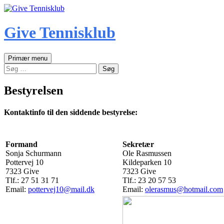
Hop
til
indhold
Give Tennisklub
Søg
Primær menu
Søg
efter:
Bestyrelsen
Kontaktinfo til den siddende bestyrelse:
Formand
Sekretær
Sonja Schurmann
Ole Rasmussen
Pottervej 10
Kildeparken 10
7323 Give
7323 Give
Tlf.: 27 51 31 71
Tlf.: 23 20 57 53
Email:
pottervej10@mail.dk
Email:
olerasmus@hotmail.com