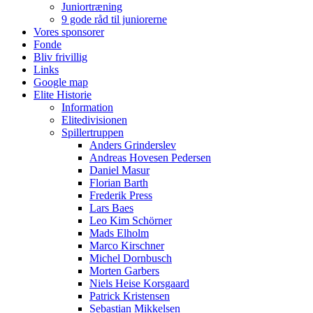
Juniortræning
9 gode råd til juniorerne
Vores sponsorer
Fonde
Bliv frivillig
Links
Google map
Elite Historie
Information
Elitedivisionen
Spillertruppen
Anders Grinderslev
Andreas Hovesen Pedersen
Daniel Masur
Florian Barth
Frederik Press
Lars Baes
Leo Kim Schörner
Mads Elholm
Marco Kirschner
Michel Dornbusch
Morten Garbers
Niels Heise Korsgaard
Patrick Kristensen
Sebastian Mikkelsen