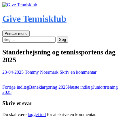
Hop
til
indhold
Give Tennisklub
Søg
Primær menu
Søg
efter:
Standerhejsning og tennissportens dag
2025
23-04-2025
Tommy Noermark
Skriv en kommentar
Indlægsnavigation
Forrige indlæg
Baneklargøring 2025
Næste indlæg
Juniortræning
2025
Skriv et svar
Du skal være
logget ind
for at skrive en kommentar.