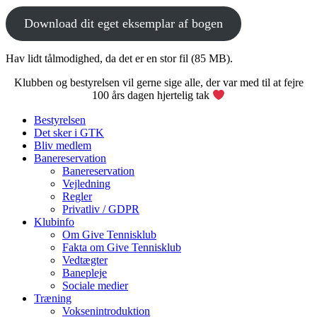
Download dit eget eksemplar af bogen
Hav lidt tålmodighed, da det er en stor fil (85 MB).
Klubben og bestyrelsen vil gerne sige alle, der var med til at fejre
100 års dagen hjertelig tak
Bestyrelsen
Det sker i GTK
Bliv medlem
Banereservation
Banereservation
Vejledning
Regler
Privatliv / GDPR
Klubinfo
Om Give Tennisklub
Fakta om Give Tennisklub
Vedtægter
Banepleje
Sociale medier
Træning
Voksenintroduktion