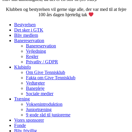
Klubben og bestyrelsen vil gerne sige alle, der var med til at fejre
100 års dagen hjertelig tak
Bestyrelsen
Det sker i GTK
Bliv medlem
Banereservation
Banereservation
Vejledning
Regler
Privatliv / GDPR
Klubinfo
Om Give Tennisklub
Fakta om Give Tennisklub
Vedtægter
Banepleje
Sociale medier
Træning
Voksenintroduktion
Juniortræning
9 gode råd til juniorerne
Vores sponsorer
Fonde
Bliv frivillig