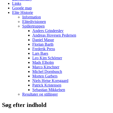
Links
Google map
Elite Historie
Information
Elitedivisionen
Spillertruppen
Anders Grinderslev
Andreas Hovesen Pedersen
Daniel Masur
Florian Barth
Frederik Press
Lars Baes
Leo Kim Schörner
Mads Elholm
Marco Kirschner
Michel Dornbusch
Morten Garbers
Niels Heise Korsgaard
Patrick Kristensen
Sebastian Mikkelsen
Resultater og stillinger
Søg efter indhold