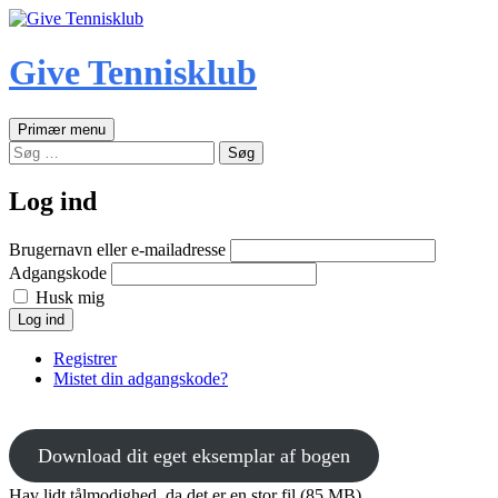
Hop
til
indhold
Give Tennisklub
Søg
Primær menu
Søg
efter:
Log ind
Brugernavn eller e-mailadresse
Adgangskode
Husk mig
Log ind
Registrer
Mistet din adgangskode?
Download dit eget eksemplar af bogen
Hav lidt tålmodighed, da det er en stor fil (85 MB).